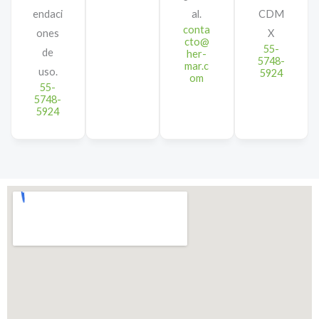
endaci
al.
CDM
conta
ones
X
cto@
55-
de
her-
5748-
mar.c
uso.
5924
om
55-
5748-
5924