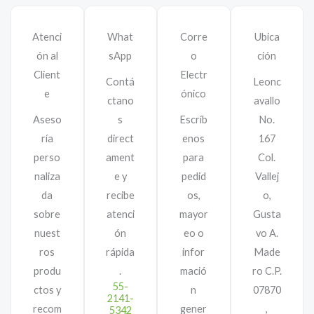
Atenci
What
Corre
Ubica
ón al
sApp
o
ción
Client
Electr
Contá
Leonc
e
ónico
ctano
avallo
Aseso
s
Escríb
No.
ría
direct
enos
167
perso
ament
para
Col.
naliza
e y
pedid
Vallej
da
recibe
os,
o,
sobre
atenci
mayor
Gusta
nuest
ón
eo o
vo A.
ros
rápida
infor
Made
produ
.
mació
ro C.P.
55-
ctos y
n
07870
2141-
recom
gener
,
5342