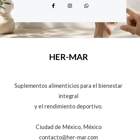
F
I
W
a
n
h
c
s
a
e
t
t
b
a
s
o
g
a
o
r
p
k
a
p
-
m
f
HER-MAR
Suplementos alimenticios para el bienestar
integral
y el rendimiento deportivo.
Ciudad de México, México
contacto@her-mar.com