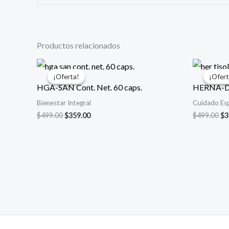
Productos relacionados
El
El
El
precio
precio
pr
¡Oferta!
¡Oferta!
¡Ofert
¡Ofert
original
actual
or
HGA-SAN Cont. Net. 60 caps.
HERNA-DRE
era:
es:
er
$499.00.
$359.00.
$4
Bienestar Integral
Cuidado Esp
$
499.00
$
359.00
$
499.00
$
3