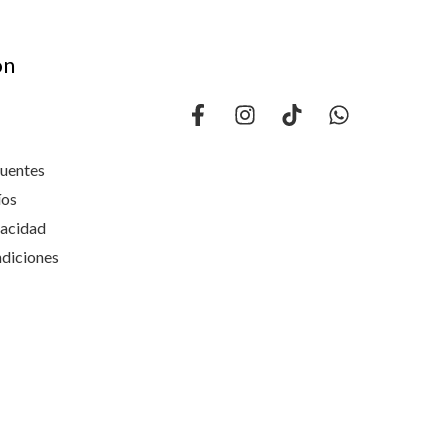
ón
cuentes
íos
vacidad
diciones