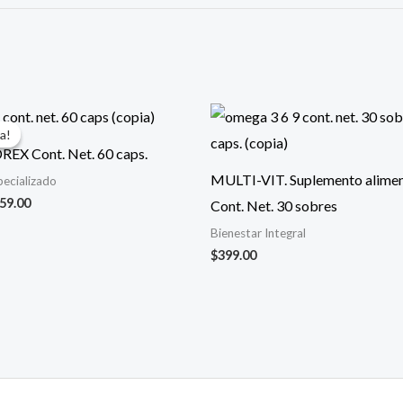
El
ecio
precio
a!
a!
iginal
actual
X Cont. Net. 60 caps.
a:
es:
99.00.
$359.00.
MULTI-VIT. Suplemento alimen
ecializado
59.00
Cont. Net. 30 sobres
Bienestar Integral
$
399.00