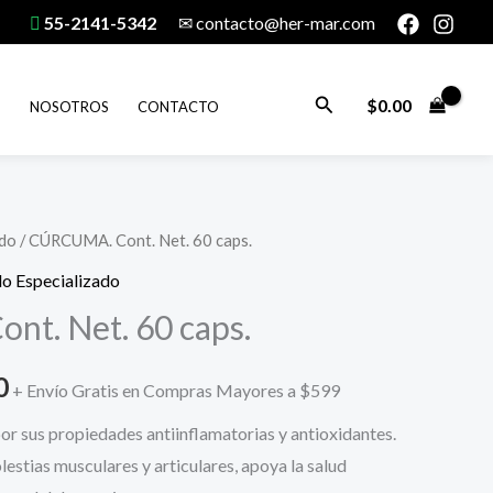
55-2141-5342
✉ contacto@her-mar.com
Buscar
$
0.00
NOSOTROS
CONTACTO
ado
/ CÚRCUMA. Cont. Net. 60 caps.
El
o Especializado
precio
t. Net. 60 caps.
actual
0
es:
+ Envío Gratis en Compras Mayores a $599
r sus propiedades antiinflamatorias y antioxidantes.
0.
$349.00.
lestias musculares y articulares, apoya la salud