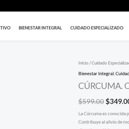
TIVO
BIENESTAR INTEGRAL
CUIDADO ESPECIALIZADO
CÚRCUMA.
Inicio
/
Cuidado Especializ
El
Cont.
Bienestar Integral
,
Cuidad
precio
Net.
CÚRCUMA. Con
60
original
caps.
$
599.00
$
349.0
era:
cantidad
La Cúrcuma es conocida po
$599.0
Contribuye al alivio de mo