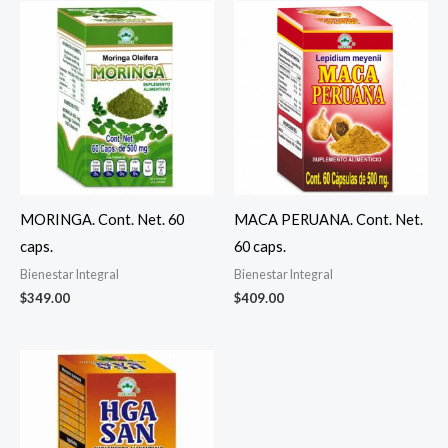
MORINGA. Cont. Net. 60
MACA PERUANA. Cont. Net.
caps.
60 caps.
Bienestar Integral
Bienestar Integral
$
349.00
$
409.00
El
El
precio
precio
original
actual
era:
es:
$499.00.
$359.00.