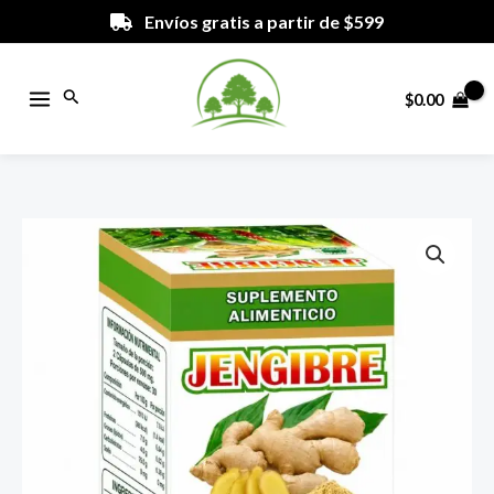
Ir
Envíos gratis a partir de $599
al
contenido
Buscar
$
0.00
JENGIBRE.
Cont.
Net.
60
caps.
cantidad